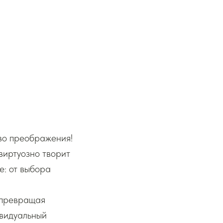
во преображения!
виртуозно творит
е: от выбора
 превращая
ивидуальный