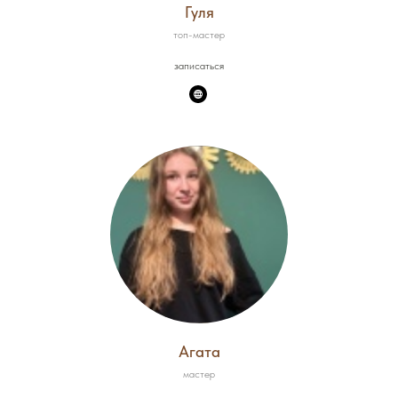
Гуля
топ-мастер
записаться
Агата
мастер