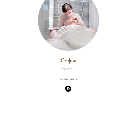
Софья
бровист
записаться