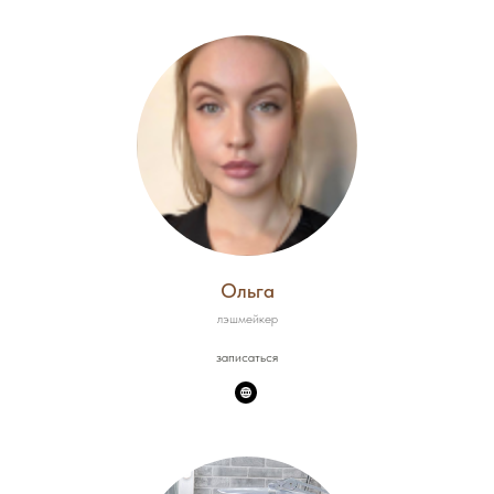
Ольга
лэшмейкер
записаться