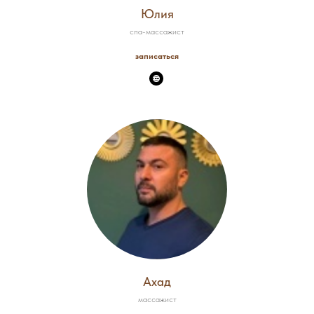
Юлия
спа-массажист
записаться
Ахад
массажист