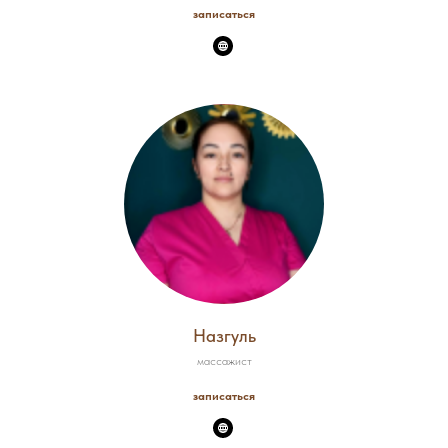
записаться
Назгуль
массажист
записаться