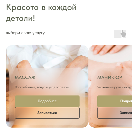
Красота в каждой
детали!
выбери свою услугу
МАССАЖ
МАНИКЮР
Расслабление, тонус и уход за телом
Ухоженные руки и акку
Подробнее
Подро
Записаться
Записа