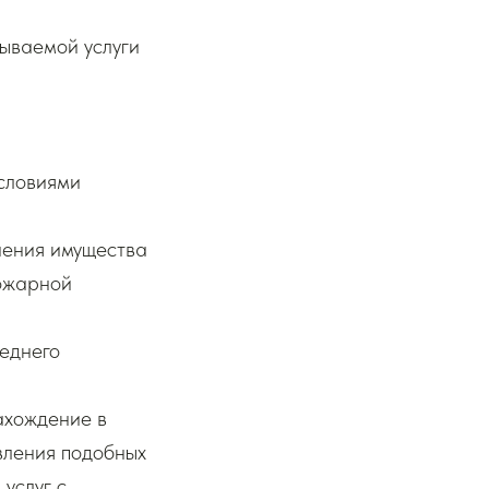
зываемой услуги
условиями
нения имущества
пожарной
леднего
нахождение в
овления подобных
услуг с