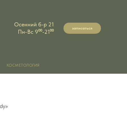
Осенний б-р 21
записаться
Пн-Вс 9⁰⁰-21⁰⁰
КОСМЕТОЛОГИЯ
ody»