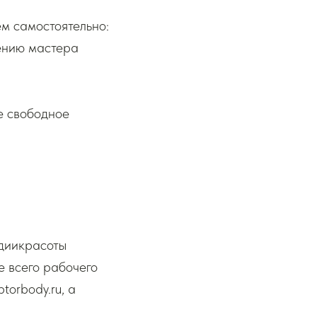
ем самостоятельно:
жению мастера
е свободное
удиикрасоты
е всего рабочего
torbody.ru, а