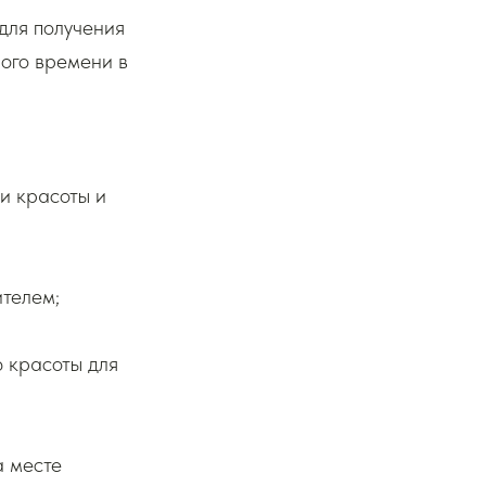
для получения
ного времени в
ии красоты и
ителем;
ю красоты для
а месте