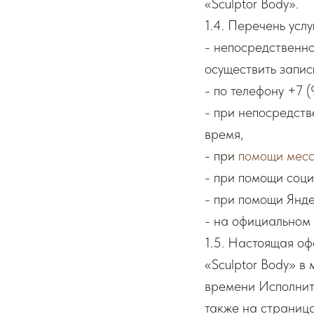
«Sculptor Body».
1.4. Перечень усл
- непосредственно
осуществить запис
- по телефону +7 
- при непосредств
время,
- при
помощи мес
- при помощи соци
- при помощи Янде
- на официальном с
1.5. Настоящая о
«Sculptor Body» в
времени Исполните
также на страница