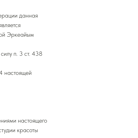
едерации данная
является
вой Эркеайым
илу п. 3 ст. 438
1.4 настоящей
жениями настоящего
студии красоты