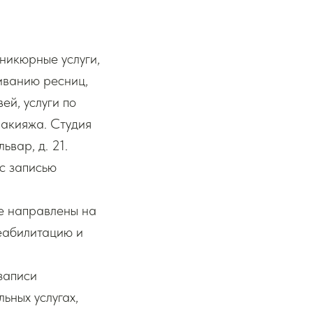
никюрные услуги,
иванию ресниц,
ей, услуги по
макияжа. Студия
ьвар, д. 21.
 с записью
не направлены на
реабилитацию и
записи
ьных услугах,