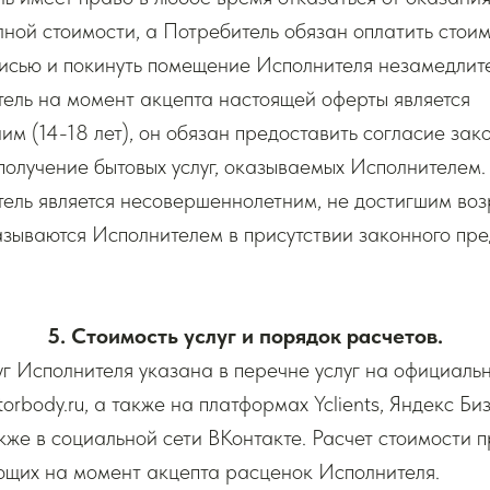
ной стоимости, а Потребитель обязан оплатить стоимо
писью и покинуть помещение Исполнителя незамедлит
тель на момент акцепта настоящей оферты является
м (14-18 лет), он обязан предоставить согласие зак
получение бытовых услуг, оказываемых Исполнителем.
тель является несовершеннолетним, не достигшим возр
азываются Исполнителем в присутствии законного пре
5. Стоимость услуг и порядок расчетов.
луг Исполнителя указана в перечне услуг на официаль
torbody.ru, а также на платформах Yclients, Яндекс Би
кже в социальной сети ВКонтакте. Расчет стоимости 
ющих на момент акцепта расценок Исполнителя.