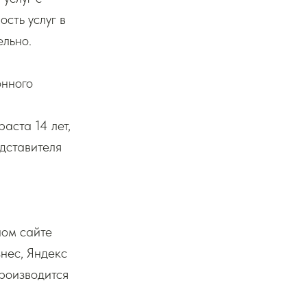
сть услуг в
ельно.
онного
аста 14 лет,
дставителя
ном сайте
знес, Яндекс
производится